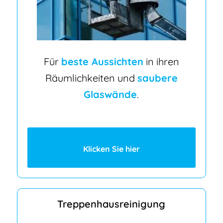
Für
beste Aussichten
in ihren
Räumlichkeiten und
saubere
Glaswände
.
Klicken Sie hier
Treppenhausreinigung