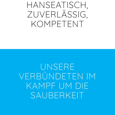
HANSEATISCH,
ZUVERLÄSSIG,
KOMPETENT
UNSERE
VERBÜNDETEN IM
KAMPF UM DIE
SAUBERKEIT