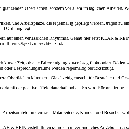
an glänzenden Oberflächen, sondern vor allem im täglichen Arbeiten. W
 wirken, und Arbeitsplätze, die regelmäßig gepflegt werden, tragen z
und Ordnung legt.
dern auf einen verlässlichen Rhythmus. Genau hier setzt KLAR & REIN
n in Ihrem Objekt zu beachten sind.
zer Zeit, ob eine Büroreinigung zuverlässig funktioniert. Böden wirk
ilen oder Besprechungsräume werden regelmäßig berücksichtigt.
tzte Oberflächen kümmern. Gleichzeitig entsteht für Besucher und Gesch
s, damit der positive Effekt dauerhaft anhält. So wird Büroreinigung 
ein Arbeitsumfeld, in dem sich Mitarbeitende, Kunden und Besucher woh
LAR & REIN erstellt Ihnen gerne ein unverbindliches Angebot – pas