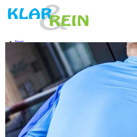
Start
Service
Glas- & Fensterreinigung
Treppenhausreinigung
Büroreinigung, Praxen & Gastronomie
Baureinigung & Sonderreinigung
Fragen
Über uns
Jobs
Kontakt
040-244 386 57
Mail senden
Menü
Menü